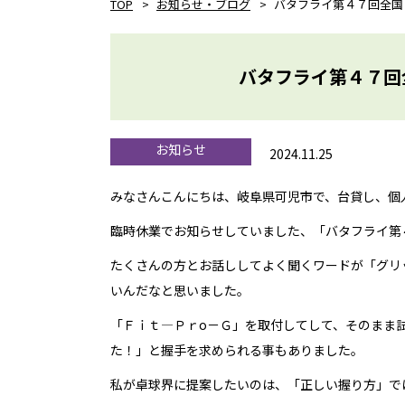
TOP
お知らせ・ブログ
バタフライ第４７回全国
バタフライ第４７回
お知らせ
2024.11.25
みなさんこんにちは、岐阜県可児市で、台貸し、個人、グ
臨時休業でお知らせしていました、「バタフライ第
たくさんの方とお話ししてよく聞くワードが「グリ
いんだなと思いました。
「Ｆｉｔ―Ｐｒo－Ｇ」を取付してして、そのまま
た！」と握手を求められる事もありました。
私が卓球界に提案したいのは、「正しい握り方」で