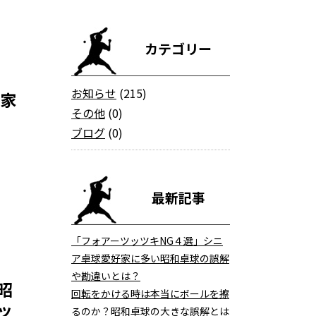
カテゴリー
お知らせ
(215)
好家
その他
(0)
ブログ
(0)
最新記事
「フォアーツッツキNG４選」シニ
ア卓球愛好家に多い昭和卓球の誤解
や勘違いとは？
昭
回転をかける時は本当にボールを擦
ッ
るのか？昭和卓球の大きな誤解とは