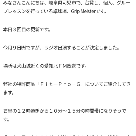
みなさんこんにちは、岐阜県可児市で、台貸し、個人、グルー
プレッスンを行っている卓球場、Grip Meisterです。
本日３回目の更新です。
今月９日㈫ですが、ラジオ出演することが決定しました。
場所は犬山城近くの愛知北ＦＭ放送です。
弊社の特許商品「Ｆｉｔ―Ｐｒｏ－Ｇ」についてご紹介してき
ます。
お昼の１２時過ぎから１０分～１５分の時間帯になりそうで
す。