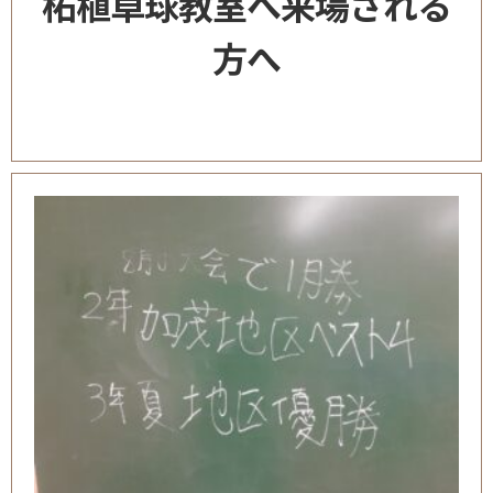
柘植卓球教室へ来場される
方へ