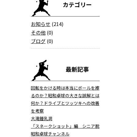
カテゴリー
お知らせ
(214)
その他
(0)
ブログ
(0)
最新記事
回転をかける時は本当にボールを擦
るのか？昭和卓球の大きな誤解とは
何か？ドライブとツッツキへの改善
を考察
大滝鍾乳洞
「スネークショット」編 シニア脱
昭和卓球チャンネル