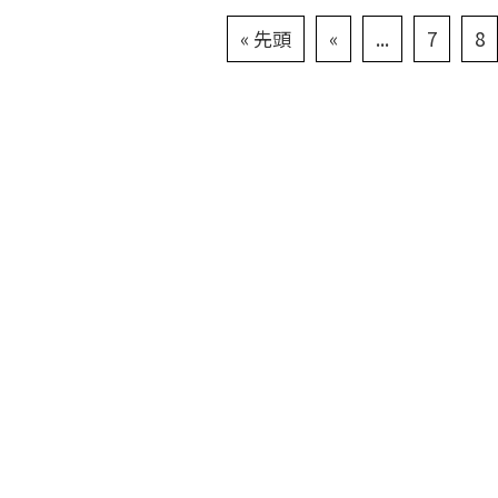
« 先頭
«
...
7
8